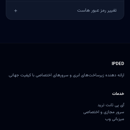
در صفحه اصلی سی‌پنل، سمت راست در بخش General
تغییر رمز عبور هاست
Information، مقدار
Shared IP Address
را مشاهده کنید.
در سی‌پنل روی نام کاربری (بالا سمت چپ) کلیک کنید و
Password
& Security
را انتخاب نمایید.
IPDED
ارائه دهنده زیرساخت‌های ابری و سرورهای اختصاصی با کیفیت جهانی.
خدمات
آی پی ثابت ترید
سرور مجازی و اختصاصی
میزبانی وب